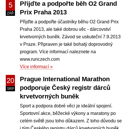
Přijďte a podpořte běh O2 Grand
5
Prix Praha 2013
ZÁŘ
Přijďte a podpořte účastníky běhu O2 Grand Prix
Praha 2013, ale také dobrou věc - dárcovství
krvetvorných buněk. Závod se uskuteční 7.9.2013
v Praze. Připraven je také bohatý doprovodný
program. Více informací naleznete na
www.runczech.com
Více informací »
Prague International Marathon
20
podporuje Český registr dárců
SRP
krvetvorných buněk
Sport a podpora dobré věci je ideální spojení.
Sportovní akce, běžecké výkony a maratony po
celém světě jsou toho důkazem. Z toho důvodu se
i tým Českého registru dárců krvetvorných buněk