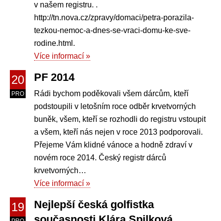
v našem registru. .
http://tn.nova.cz/zpravy/domaci/petra-porazila-
tezkou-nemoc-a-dnes-se-vraci-domu-ke-sve-
rodine.html.
Více informací »
PF 2014
20
Rádi bychom poděkovali všem dárcům, kteří
PRO
podstoupili v letošním roce odběr krvetvorných
buněk, všem, kteří se rozhodli do registru vstoupit
a všem, kteří nás nejen v roce 2013 podporovali.
Přejeme Vám klidné vánoce a hodně zdraví v
novém roce 2014. Český registr dárců
krvetvorných…
Více informací »
Nejlepší česká golfistka
19
současnosti Klára Spilková