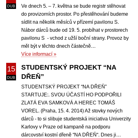
Ve dnech 5. – 7. května se bude registr stěhovat
DUB
do provizorních prostor. Po přestěhování budeme
sídlit na několik měsíců v přízemí pavilonu S.
Nábor dárců bude od 19. 5. probíhat v prostorech
pavilonu S - vchod z užší boční strany. Provoz by
měl být v těchto dnech částečně…
Více informací »
STUDENTSKÝ PROJEKT “NA
15
DŘEŇ”
DUB
STUDENTSKÝ PROJEKT “NA DŘEŇ”
STARTUJE:. SVOU ÚČASTÍ HO PODPOŘILI
ZLATÁ EVA SAMKOVÁ A HEREC TOMÁŠ
VOREL. (Praha, 15. 4. 2014) Až stovky nových
dárců - to si slibuje studentská iniciativa Univerzity
Karlovy v Praze od kampaně na podporu
dárcovství kostní dřeně “NA DŘEŇ“. Dnes ji…