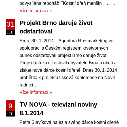
odvysílána reportáž "Kostní dřeň menšin". . . .
Více informací »
Projekt Brno daruje život
31
odstartoval
LED
Brno, 30. 1. 2014 – Agentura Rh+ marketing ve
spolupráci s Českým registrem krvetvorných
buněk odstartovali projekt Brno daruje život.
Projekt má za cíl oslovit obyvatele Brna a okolí a
získat nové dárce kostní dřeně. Dnes 30. 1. 2014
proběhla k projektu tisková konference na Nové
radnici…
Více informací »
TV NOVA - televizní noviny
9
8.1.2014
LED
Petra Slavíková nalezla svého dárce kostní dřeně