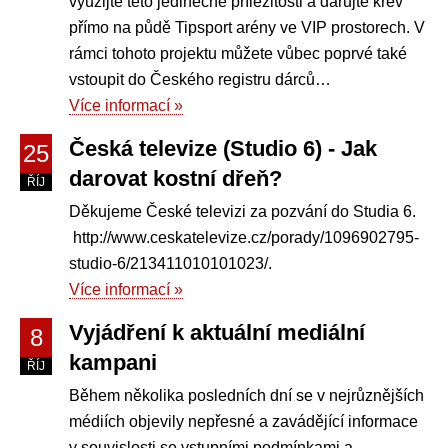
využijte této jedinečné příležitosti a darujte krev
přímo na půdě Tipsport arény ve VIP prostorech. V
rámci tohoto projektu můžete vůbec poprvé také
vstoupit do Českého registru dárců…
Více informací »
Česká televize (Studio 6) - Jak
25
darovat kostní dřeň?
ŘÍJ
Děkujeme České televizi za pozvání do Studia 6.
http://www.ceskatelevize.cz/porady/1096902795-
studio-6/213411010101023/.
Více informací »
Vyjádření k aktuální mediální
8
kampani
ŘÍJ
Během několika posledních dní se v nejrůznějších
médiích objevily nepřesné a zavádějící informace
v souvislosti se vstupními podmínkami a