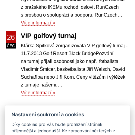
z pražského IKEMu rozhodl oslovit RunCzech
s prosbou o spolupráci a podporu. RunCzech…
Více informací »
VIP golfový turnaj
26
Klárka Spilková zorganizovala VIP golfový turnaj -
ČEC
11.7.2013 Golf Resort Black BridgePozvání
na turnaj přijali osobnosti jako např. fotbalista
Vladimír Šmicer, basketbalista Jiří Welsch, David
Suchařípa nebo Jiří Korn. Ceny vítězům i výtěžek
z turnaje našemu…
Více informací »
Nastavení soukromí a cookies
Díky cookies pro vás bude prohlížení stránek
příjemnější a jednodušší. Ke zpracování některých z
<
předchozí
1
2
3
4
5
6
7
8
9