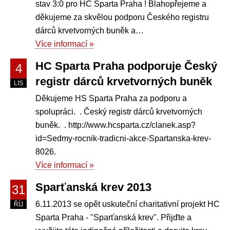
stav 3:0 pro HC Sparta Praha ! Blahopřejeme a
děkujeme za skvělou podporu Českého registru
dárců krvetvorných buněk a…
Více informací »
HC Sparta Praha podporuje Český
4
registr dárců krvetvorných buněk
LIS
Děkujeme HS Sparta Praha za podporu a
spolupráci. . Český registr dárců krvetvorných
buněk. . http://www.hcsparta.cz/clanek.asp?
id=Sedmy-rocnik-tradicni-akce-Spartanska-krev-
8026.
Více informací »
Sparťanská krev 2013
31
6.11.2013 se opět uskuteční charitativní projekt HC
ŘÍJ
Sparta Praha - "Sparťanská krev". Přijďte a