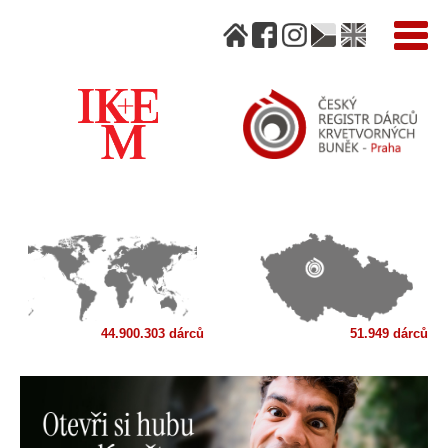
44.900.303 dárců
51.949 dárců