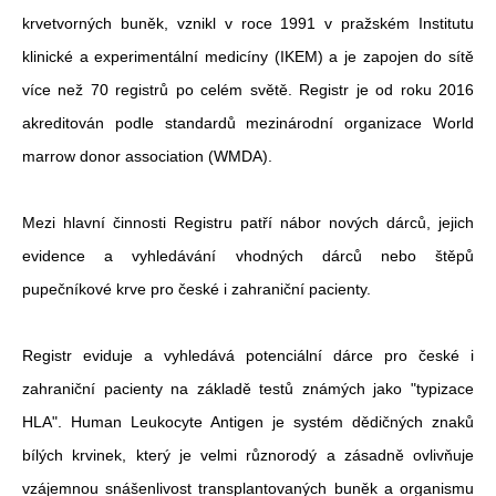
krvetvorných buněk, vznikl v roce 1991 v pražském Institutu
klinické a experimentální medicíny (IKEM) a je zapojen do sítě
více než 70 registrů po celém světě. Registr je od roku 2016
akreditován podle standardů mezinárodní organizace World
marrow donor association (WMDA).
Mezi hlavní činnosti Registru patří nábor nových dárců, jejich
evidence a vyhledávání vhodných dárců nebo štěpů
pupečníkové krve pro české i zahraniční pacienty.
Registr eviduje a vyhledává potenciální dárce pro české i
zahraniční pacienty na základě testů známých jako "typizace
HLA". Human Leukocyte Antigen je systém dědičných znaků
bílých krvinek, který je velmi různorodý a zásadně ovlivňuje
vzájemnou snášenlivost transplantovaných buněk a organismu