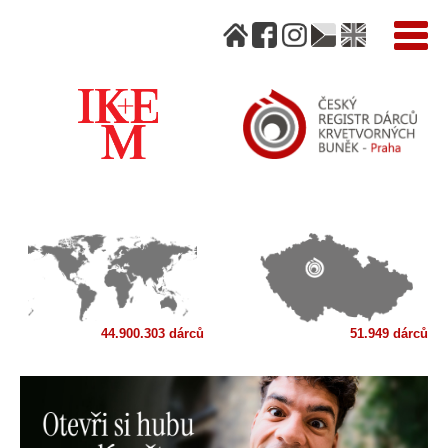
44.900.303 dárců
51.949 dárců