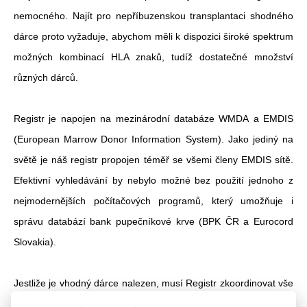
nemocného. Najít pro nepříbuzenskou transplantaci shodného
dárce proto vyžaduje, abychom měli k dispozici široké spektrum
možných kombinací HLA znaků, tudíž dostatečné množství
různých dárců.
Registr je napojen na mezinárodní databáze WMDA a EMDIS
(European Marrow Donor Information System). Jako jediný na
světě je náš registr propojen téměř se všemi členy EMDIS sítě.
Efektivní vyhledávání by nebylo možné bez použití jednoho z
nejmodernějších počítačových programů, který umožňuje i
správu databází bank pupečníkové krve (BPK ČR a Eurocord
Slovakia).
Jestliže je vhodný dárce nalezen, musí Registr zkoordinovat vše
tak, aby dárce bez potíží podstoupil odběr a jeho krvetvorné