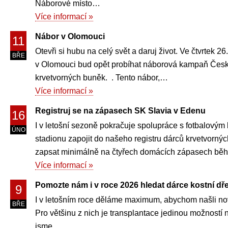
Náborové místo…
Více informací »
Nábor v Olomouci
11
Otevři si hubu na celý svět a daruj život. Ve čtvrtek
BŘE
v Olomouci bud opět probíhat náborová kampaň České
krvetvorných buněk. . Tento nábor,…
Více informací »
Registruj se na zápasech SK Slavia v Edenu
16
I v letošní sezoně pokračuje spolupráce s fotbalový
ÚNO
stadionu zapojit do našeho registru dárců krvetvorný
zapsat minimálně na čtyřech domácích zápasech b
Více informací »
Pomozte nám i v roce 2026 hledat dárce kostní dř
9
I v letošním roce děláme maximum, abychom našli nové
BŘE
Pro většinu z nich je transplantace jedinou možností 
jsme…