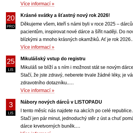
Více informací »
Krásné svátky a šťastný nový rok 2026!
20
Děkujeme všem, kteří s námi byli v roce 2025 – dárc
PRO
pacientům, inspirovat nové dárce a šířit naději. Do 
blízkými a mnoho krásných okamžiků. Ať je rok 202
Více informací »
Mikulášský vstup do registru
25
Mikuláš se blíží a s ním i možnost stát se novým dárc
LIS
Stačí, že jste zdravý, neberete trvale žádné léky, je v
zdravotního dotazníku..…
Více informací »
Nábory nových dárců v LISTOPADU
3
I tento měsíc nás najdete na akcích po celé republice. 
LIS
Stačí jen pár minut, jednoduchý stěr z úst a chuť pomáh
dárce krvetvorných buněk.…