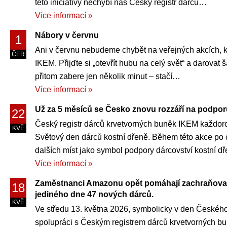
této iniciativy nechybí náš Český registr dárců…
Více informací »
Nábory v červnu
1
Ani v červnu nebudeme chybět na veřejných akcích, 
ČER
IKEM. Přijďte si „otevřít hubu na celý svět“ a darovat 
přitom zabere jen několik minut – stačí…
Více informací »
Už za 5 měsíců se Česko znovu rozzáří na podpor
22
Český registr dárců krvetvorných buněk IKEM každor
KVĚ
Světový den dárců kostní dřeně. Během této akce po
dalších míst jako symbol podpory dárcovství kostní 
Více informací »
Zaměstnanci Amazonu opět pomáhají zachraňovat 
18
jediného dne 47 nových dárců.
KVĚ
Ve středu 13. května 2026, symbolicky v den Českého
spolupráci s Českým registrem dárců krvetvorných bun