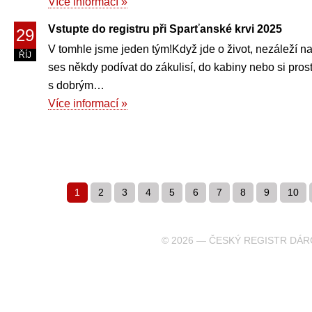
Více informací »
Vstupte do registru při Sparťanské krvi 2025
29
V tomhle jsme jeden tým!Když jde o život, nezáleží na 
ŘÍJ
ses někdy podívat do zákulisí, do kabiny nebo si prostě 
s dobrým…
Více informací »
1
2
3
4
5
6
7
8
9
10
© 2026 — ČESKÝ REGISTR DÁR