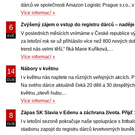
dárců ve společnosti Amazon Logistic Prague s.r.o.,
Více informací »
Zvýšený zájem o vstup do registru dárců – naděje
6
V posledních měsících vnímáme v České republice výr
KVĚ
za letošní rok se už přihlásilo více než 800 nových dob
trend nás velmi těší,“ říká Marie Kuříková,…
Více informací »
Nábory v květnu
14
I v květnu nás najdete na různých veřejných akcích. Př
DUB
Na svého dárce aktuálně čeká 20 dětí a 30 dospělých. 
květnu „otevři hubu…
Více informací »
Zápas SK Slavia v Edenu a záchrana života. Přijď 
8
I v letošní sezoně pokračuje naše spolupráce s fotb
DUB
stadionu zapojit do registru dárců krvetvorných buněk.