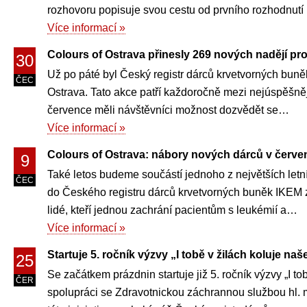
rozhovoru popisuje svou cestu od prvního rozhodnutí 
Více informací »
Colours of Ostrava přinesly 269 nových nadějí pro 
30
Už po páté byl Český registr dárců krvetvorných buněk
ČEC
Ostrava. Tato akce patří každoročně mezi nejúspěšnější
července měli návštěvníci možnost dozvědět se…
Více informací »
Colours of Ostrava: nábory nových dárců v červe
9
Také letos budeme součástí jednoho z největších letní
ČEC
do Českého registru dárců krvetvorných buněk IKEM z
lidé, kteří jednou zachrání pacientům s leukémií a…
Více informací »
Startuje 5. ročník výzvy „I tobě v žilách koluje naše
25
Se začátkem prázdnin startuje již 5. ročník výzvy „I t
ČER
spolupráci se Zdravotnickou záchrannou službou hl.