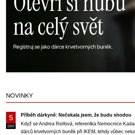
NOVINKY
Příběh dárkyně: Nečekala jsem, že budu shodou
5
Když se Andrea Reifová, referentka Nemocnice Kadaň s
SRP
dárců krvetvorných buněk při IKEM, tehdy vůbec netuši