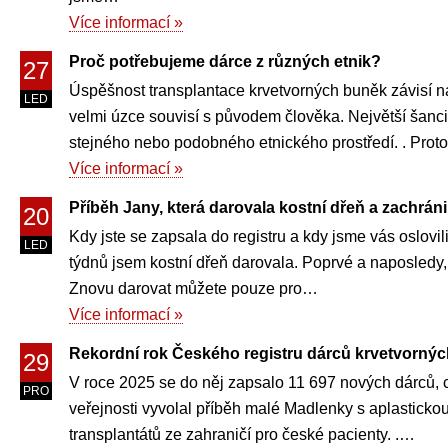
Více informací »
Proč potřebujeme dárce z různých etnik?
27
Úspěšnost transplantace krvetvorných buněk závisí na
LED
velmi úzce souvisí s původem člověka. Největší šanci
stejného nebo podobného etnického prostředí. . Prot
Více informací »
Příběh Jany, která darovala kostní dřeň a zachránil
20
Kdy jste se zapsala do registru a kdy jsme vás oslovil
LED
týdnů jsem kostní dřeň darovala. Poprvé a naposledy, ví
Znovu darovat můžete pouze pro…
Více informací »
Rekordní rok Českého registru dárců krvetvornýc
29
V roce 2025 se do něj zapsalo 11 697 nových dárců, c
PRO
veřejnosti vyvolal příběh malé Madlenky s aplasticko
transplantátů ze zahraničí pro české pacienty. .…