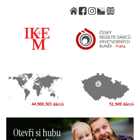
44.900.303 dárců
51.949 dárců