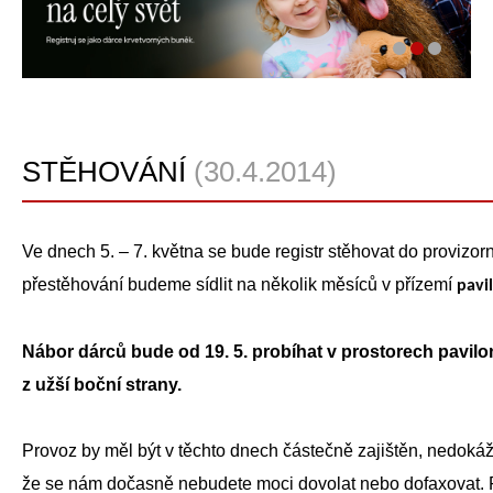
STĚHOVÁNÍ
(30.4.2014)
Ve dnech 5. – 7. května se bude registr stěhovat do provizorn
přestěhování budeme sídlit na několik měsíců v přízemí
pavi
Nábor dárců bude od 19. 5. probíhat v prostorech pavilo
z užší boční strany.
Provoz by měl být v těchto dnech částečně zajištěn, nedokáž
že se nám dočasně nebudete moci dovolat nebo dofaxovat. 