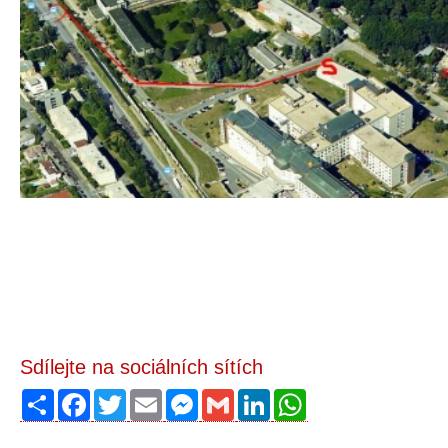
Sdílejte na sociálních sítích
Sdílet
Facebook
Twitter
Email
Messenger
Gmail
LinkedIn
WhatsApp