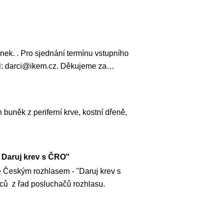
nek. . Pro sjednání termínu vstupního
mail: darci@ikem.cz. Děkujeme za…
 buněk z periferní krve, kostní dřeně,
 Daruj krev s ČRO"
ě Českým rozhlasem - "Daruj krev s
ců z řad posluchačů rozhlasu.