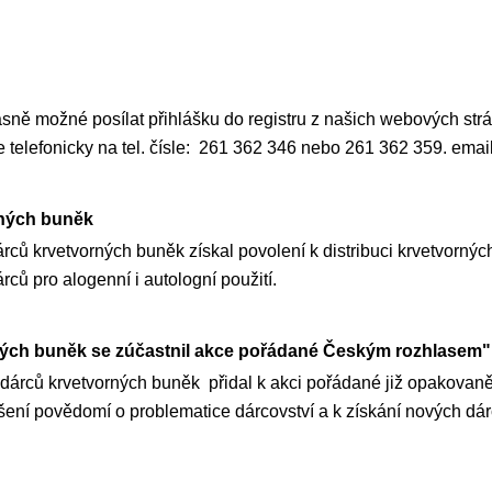
ně možné posílat přihlášku do registru z našich webových strá
pe telefonicky na tel. čísle: 261 362 346 nebo 261 362 359. e
rných buněk
rců krvetvorných buněk získal povolení k distribuci krvetvorných
ců pro alogenní i autologní použití.
ných buněk se zúčastnil akce pořádané Českým rozhlasem"
 dárců krvetvorných buněk přidal k akci pořádané již opakovan
ení povědomí o problematice dárcovství a k získání nových dár