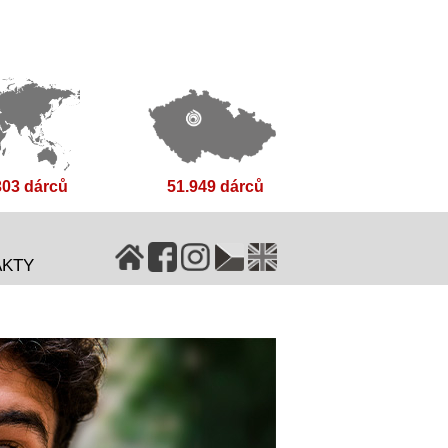
303 dárců
51.949 dárců
AKTY