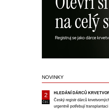
NOVINKY
HLEDÁNÍ DÁRCŮ KRVETVO
2
Český registr dárců krvetvornýc
ČEC
urgentně potřebují transplantac