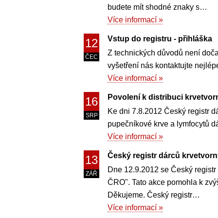
budete mít shodné znaky s…
Více informací »
Vstup do registru - přihláška
12
Z technických důvodů není dočas
ČEC
vyšetření nás kontaktujte nejlé
Více informací »
Povolení k distribuci krvetvo
16
Ke dni 7.8.2012 Český registr dá
SRP
pupečníkové krve a lymfocytů dár
Více informací »
Český registr dárců krvetvor
13
Dne 12.9.2012 se Český registr
ZÁŘ
ČRO". Tato akce pomohla k zvýš
Děkujeme. Český registr…
Více informací »