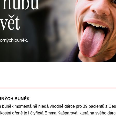
RNÝCH BUNĚK
h buněk momentálně hledá vhodné dárce pro 39 pacientů z České 
i kostní dřeně je i čtyřletá Emma Kašparová, která na svého dár