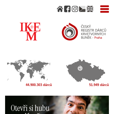
44.900.303 dárců
51.949 dárců