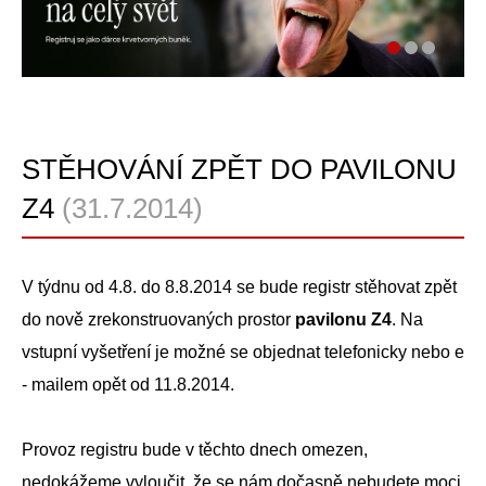
STĚHOVÁNÍ ZPĚT DO PAVILONU
Z4
(31.7.2014)
V týdnu od 4.8. do 8.8.2014 se bude registr stěhovat zpět
do
nově zrekonstruovaných prostor
pavilonu Z4
. Na
vstupní vyšetření je možné se objednat telefonicky nebo e
- mailem opět od 11.8.2014.
Provoz registru bude v těchto dnech omezen,
nedokážeme vyloučit, že se nám dočasně nebudete moci