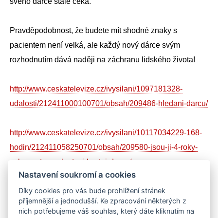
svého dárce stále čeká.
Pravděpodobnost, že budete mít shodné znaky s
pacientem není velká, ale každý nový dárce svým
rozhodnutím dává naději na záchranu lidského života!
http://www.ceskatelevize.cz/ivysilani/1097181328-
udalosti/212411000100701/obsah/209486-hledani-darcu/
http://www.ceskatelevize.cz/ivysilani/10117034229-168-
hodin/212411058250701/obsah/209580-jsou-ji-4-roky-
ceka-na-transplantaci-kostni-drene/
Nastavení soukromí a cookies
Díky cookies pro vás bude prohlížení stránek
Sdílejte na sociálních sítích
příjemnější a jednodušší. Ke zpracování některých z
Sdílet
Facebook
Twitter
Email
Messenger
Gmail
LinkedIn
WhatsApp
nich potřebujeme váš souhlas, který dáte kliknutím na