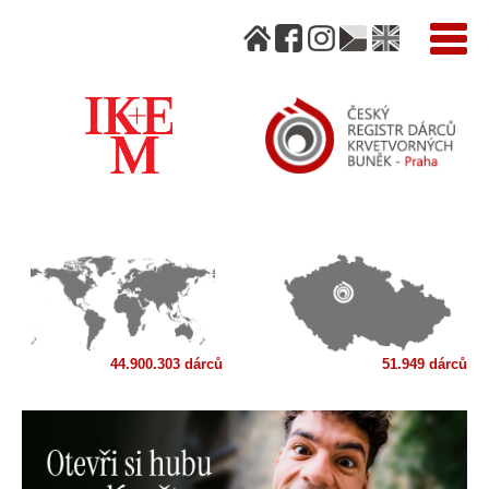
44.900.303 dárců
51.949 dárců