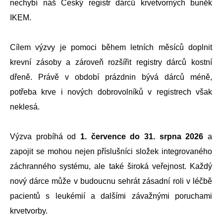
nechybí náš Český registr dárců krvetvorných buněk
IKEM.
Cílem výzvy je pomoci během letních měsíců doplnit
krevní zásoby a zároveň rozšířit registry dárců kostní
dřeně. Právě v období prázdnin bývá dárců méně,
potřeba krve i nových dobrovolníků v registrech však
neklesá.
Výzva probíhá od
1. července do 31. srpna 2026
a
zapojit se mohou nejen příslušníci složek integrovaného
záchranného systému, ale také široká veřejnost. Každý
nový dárce může v budoucnu sehrát zásadní roli v léčbě
pacientů s leukémií a dalšími závažnými poruchami
krvetvorby.