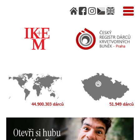
44.900.303 dárců
51.949 dárců