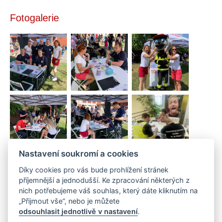
Fotogalerie
Nastavení soukromí a cookies
Díky cookies pro vás bude prohlížení stránek
Sdílejte na sociálních sítích
příjemnější a jednodušší. Ke zpracování některých z
Sdílet
Facebook
Twitter
Email
Messenger
Gmail
LinkedIn
WhatsApp
nich potřebujeme váš souhlas, který dáte kliknutím na
„Přijmout vše“, nebo je můžete
odsouhlasit jednotlivě v nastavení
.