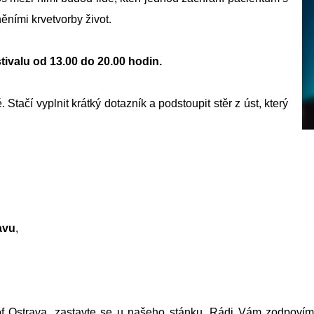
ními krvetvorby život.
tivalu od 13.00 do 20.00 hodin.
Stačí vyplnit krátký dotazník a podstoupit stěr z úst, který
avu
,
of Ostrava, zastavte se u našeho stánku. Rádi Vám zodpov