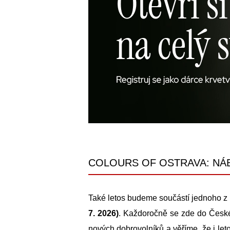
COLOURS OF OSTRAVA: NÁ
Také letos budeme součástí jednoho z n
7. 2026)
. Každoročně se zde do České
nových dobrovolníků a věříme, že i let