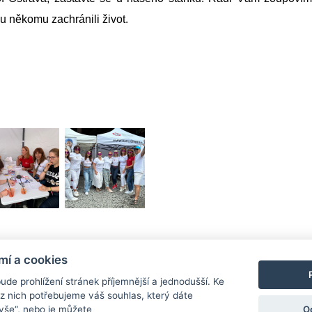
u někomu zachránili život.
kedIn
WhatsApp
mí a cookies
ude prohlížení stránek příjemnější a jednodušší. Ke
z nich potřebujeme váš souhlas, který dáte
O
 vše“, nebo je můžete