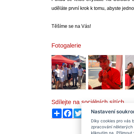
uděláte první krok k tomu, abyste jedno
Těšíme se na Vás!
Fotogalerie
Sdílejte na sociálních sítích
Sdílet
Facebook
Twitter
Email
Messenger
Gmail
Lin
Nastavení soukro
Díky cookies pro vás b
zpracování některých 
kliknutím na „Přijmout