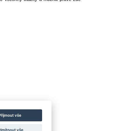
Přijmout vše
dmítnout vše