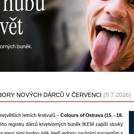
BORY NOVÝCH DÁRCŮ V ČERVENCI
(9.7.2026)
ejvětších letních festivalů –
Colours of Ostrava (15. - 18.
ho registru dárců krvetvorných buněk IKEM zapíší stovky
os mezi nimi budou lidé, kteří jednou zachrání pacientům s