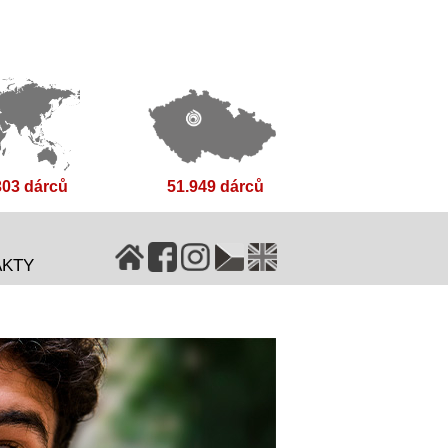
303 dárců
51.949 dárců
AKTY