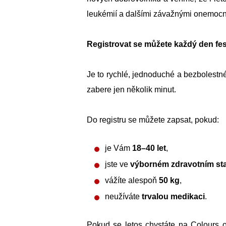
leukémií a dalšími závažnými onemocně
Registrovat se můžete každý den fes
Je to rychlé, jednoduché a bezbolestné. 
zabere jen několik minut.
Do registru se můžete zapsat, pokud:
je Vám
18–40 let
,
jste ve
výborném zdravotním st
vážíte alespoň
50 kg
,
neužíváte
trvalou medikaci
.
Pokud se letos chystáte na Colours 