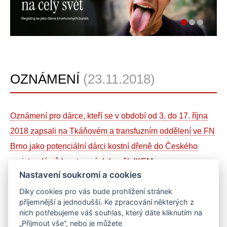
OZNÁMENÍ
(23.11.2018)
Oznámení pro dárce, kteří se v období od 3. do 17. října
2018 zapsali na Tkáňovém a transfuzním oddělení ve FN
Brno jako potenciální dárci kostní dřeně do Českého
registru dárců krvetvorných buněk IKEM
.
Nastavení soukromí a cookies
Díky cookies pro vás bude prohlížení stránek
Sdílejte na sociálních sítích
příjemnější a jednodušší. Ke zpracování některých z
Sdílet
Facebook
Twitter
Email
Messenger
Gmail
LinkedIn
WhatsApp
nich potřebujeme váš souhlas, který dáte kliknutím na
„Přijmout vše“, nebo je můžete