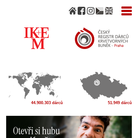
44.900.303 dárců
51.949 dárců