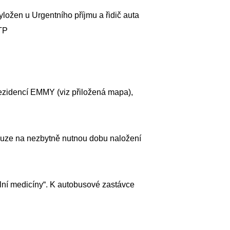
ložen u Urgentního příjmu a řidič auta
ZTP
ezidencí EMMY (viz přiložená mapa),
ouze na nezbytně nutnou dobu naložení
ální medicíny“. K autobusové zastávce