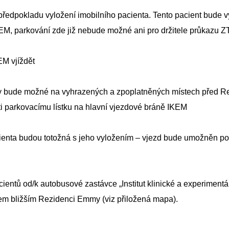
edpokladu vyložení imobilního pacienta. Tento pacient bude vy
KEM, parkování zde již nebude možné ani pro držitele průkazu 
EM vjíždět
íky bude možné na vyhrazených a zpoplatněných místech před R
ti parkovacímu lístku na hlavní vjezdové bráně IKEM
cienta budou totožná s jeho vyložením – vjezd bude umožněn p
entů od/k autobusové zastávce „Institut klinické a experiment
m bližším Rezidenci Emmy (viz přiložená mapa).