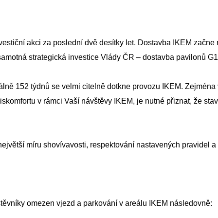
vestiční akci za poslední dvě desítky let. Dostavba IKEM začne
motná strategická investice Vlády ČR – dostavba pavilonů G1
álně 152 týdnů se velmi citelně dotkne provozu IKEM. Zejména v
skomfortu v rámci Vaší návštěvy IKEM, je nutné přiznat, že sta
ejvětší míru shovívavosti, respektování nastavených pravidel a
štěvníky omezen vjezd a parkování v areálu IKEM následovně: