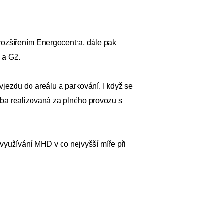
 rozšířením Energocentra, dále pak
 a G2.
jezdu do areálu a parkování. I když se
vba realizovaná za plného provozu s
 využívání MHD v co nejvyšší míře při