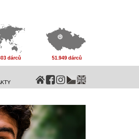
303 dárců
51.949 dárců
AKTY