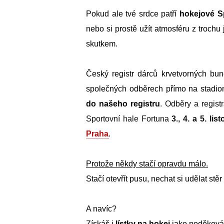
Pokud ale tvé srdce patří
hokejové S
nebo si prostě užít atmosféru z trochu j
skutkem.
Český registr dárců krvetvorných bun
společných odběrech přímo na stadi
do našeho registru
.
Odběry a regist
Sportovní hale Fortuna
3., 4. a 5. li
Praha
.
Protože někdy stačí opravdu málo.
Stačí otevřít pusu, nechat si udělat st
A navíc?
Získáš i
lístky na hokej
jako poděková