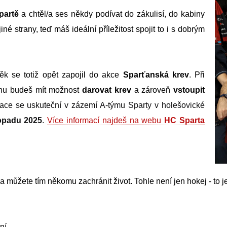
partě
a chtěl/a ses někdy podívat do zákulisí, do kabiny
iné strany, teď máš ideální příležitost spojit to i s dobrým
ěk se totiž opět zapojil do akce
Sparťanská krev
. Při
onu budeš mít možnost
darovat krev
a zároveň
vstoupit
race se uskuteční v zázemí A-týmu Sparty v holešovické
stopadu 2025
.
Více informací najdeš na webu
HC Sparta
ěr a můžete tím někomu zachránit život. Tohle není jen hokej - to
ní.