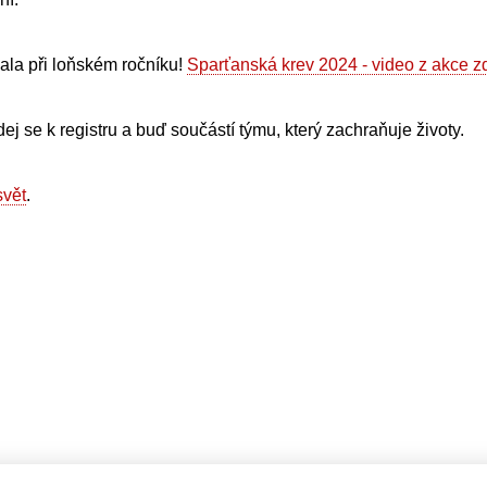
ala při loňském ročníku!
Sparťanská krev 2024 - video z akce z
idej se k registru a buď součástí týmu, který zachraňuje životy.
svět
.