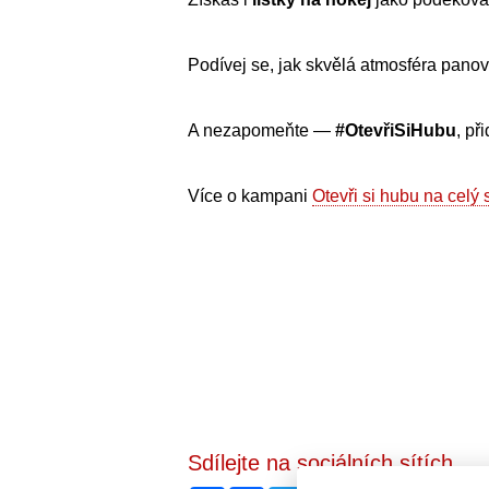
Podívej se, jak skvělá atmosféra panov
A nezapomeňte —
#OtevřiSiHubu
, př
Více o kampani
Otevři si hubu na celý 
Sdílejte na sociálních sítích