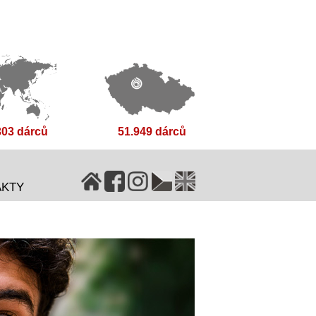
303 dárců
51.949 dárců
AKTY