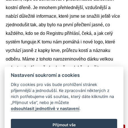
kostní dřeně. Je mnohem přehlednější, vzdušnější a
nabízí důležité informace, které jsme se snažili ještě více
zjednodušit tak, aby bylo na první přečtení jasné, co
každého, kdo se do Registru přihlásí, čeká, a jak celý
systém funguje.
K tomu nám pomáhá i nové logo, které
vychází jasně z kapky krve, průřezu kostí a náznaku
odběru. Máme z tohoto narozeninového dárku velkou
radost a doufáme, že bude všem dobře sloužit.
Nastavení soukromí a cookies
Díky cookies pro vás bude prohlížení stránek
Sdílejte na sociálních sítích
příjemnější a jednodušší. Ke zpracování některých z
Sdílet
Facebook
Twitter
Email
Messenger
Gmail
LinkedIn
WhatsApp
nich potřebujeme váš souhlas, který dáte kliknutím na
„Přijmout vše“, nebo je můžete
odsouhlasit jednotlivě v nastavení
.
Přijmout vše