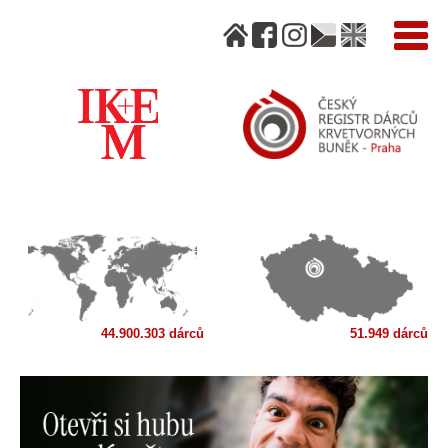
44.900.303 dárců
51.949 dárců