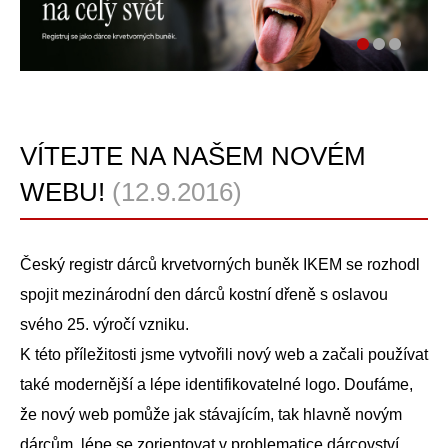
VÍTEJTE NA NAŠEM NOVÉM
WEBU!
(12.9.2016)
Český registr dárců krvetvorných buněk IKEM se rozhodl
spojit mezinárodní den dárců kostní dřeně s oslavou
svého 25. výročí vzniku.
K této příležitosti jsme vytvořili nový web a začali používat
také modernější a lépe identifikovatelné logo. Doufáme,
že nový web pomůže jak stávajícím, tak hlavně novým
dárcům, lépe se zorientovat v problematice dárcovství