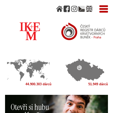
44.900.303 dárců
51.949 dárců