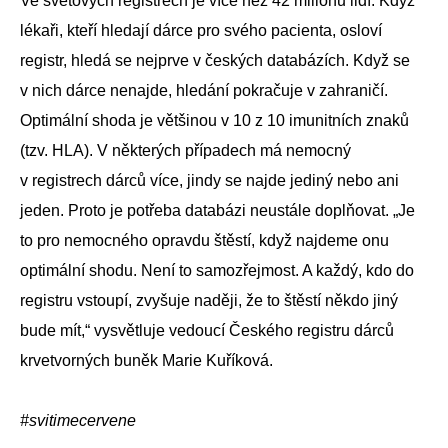
Ve světových registrech je více než 42 milionů lidí. Když
lékaři, kteří hledají dárce pro svého pacienta, osloví
registr, hledá se nejprve v českých databázích. Když se
v nich dárce nenajde, hledání pokračuje v zahraničí.
Optimální shoda je většinou v 10 z 10 imunitních znaků
(tzv. HLA). V některých případech má nemocný
v registrech dárců více, jindy se najde jediný nebo ani
jeden. Proto je potřeba databázi neustále doplňovat. „Je
to pro nemocného opravdu štěstí, když najdeme onu
optimální shodu. Není to samozřejmost. A každý, kdo do
registru vstoupí, zvyšuje naději, že to štěstí někdo jiný
bude mít,“ vysvětluje vedoucí Českého registru dárců
krvetvorných buněk Marie Kuříková.
#svitimecervene