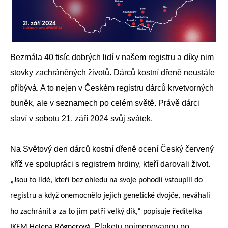
Bezmála 40 tisíc dobrých lidí v našem registru a díky nim
stovky zachráněných životů. Dárců kostní dřeně neustále
přibývá. A to nejen v Českém registru dárců krvetvorných
buněk, ale v seznamech po celém světě. Právě dárci
slaví v sobotu 21. září 2024 svůj svátek.
Na Světový den dárců kostní dřeně ocení Český červený
kříž ve spolupráci s registrem hrdiny, kteří darovali život.
„Jsou to lidé, kteří bez ohledu na svoje pohodlí vstoupili do
registru a když onemocnělo jejich genetické dvojče, neváhali
ho zachránit a za to jim patří velký dík,“ popisuje ředitelka
Plaketu pojmenovanou po
IKEM Helena Rögnerová.