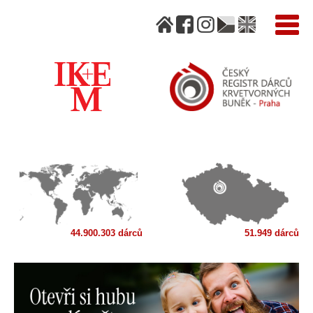
44.900.303 dárců
51.949 dárců