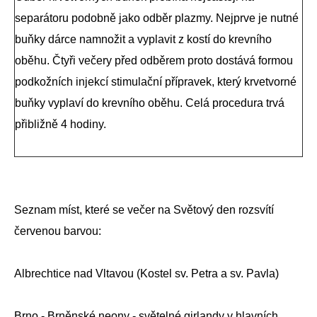
separátoru podobně jako odběr plazmy. Nejprve je nutné
buňky dárce namnožit a vyplavit z kostí do krevního
oběhu. Čtyři večery před odběrem proto dostává formou
podkožních injekcí stimulační přípravek, který krvetvorné
buňky vyplaví do krevního oběhu. Celá procedura trvá
přibližně 4 hodiny.
Seznam míst, které se večer na Světový den rozsvítí
červenou barvou:
Albrechtice nad Vltavou (Kostel sv. Petra a sv. Pavla)
Brno - Brněnské neony - světelné girlandy v hlavních