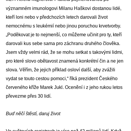
významném imunologovi Milanu Haškovi dostanou lidé,
kteří loni nebo v předchozích letech darovali život
nemocnému s leukémií nebo jinou poruchou krvetvorby.
„Poděkovat je to nejmenší, co můžeme učinit pro ty, kteří
darovali kus sebe sama pro záchranu druhého člověka.
Jsem vždy velmi rád, že se mohu setkat s takovými lidmi,
pro které slovo obětavost znamená konkrétní čin a ne jen
slova. Věřím, že jejich příklad osloví další, aby zvážili
vydat se touto cestou pomoci,“ říká prezident Českého
červeného kříže Marek Jukl. Ocenění i z jeho rukou letos
převezme přes 30 lidí.
Buď něčí štěstí, daruj život