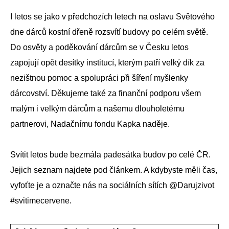
I letos se jako v předchozích letech na oslavu Světového
dne dárců kostní dřeně rozsvítí budovy po celém světě.
Do osvěty a poděkování dárcům se v Česku letos
zapojují opět desítky institucí, kterým patří velký dík za
nezištnou pomoc a spolupráci při šíření myšlenky
dárcovství. Děkujeme také za finanční podporu všem
malým i velkým dárcům a našemu dlouholetému
partnerovi, Nadačnímu fondu Kapka naděje.
Svítit letos bude bezmála padesátka budov po celé ČR.
Jejich seznam najdete pod článkem. A kdybyste měli čas,
vyfoťte je a označte nás na sociálních sítích @Darujzivot
#svitimecervene.