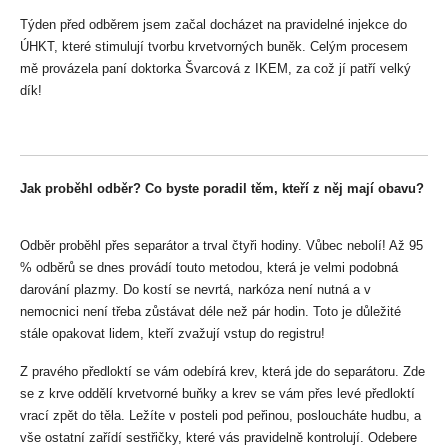
Týden před odběrem jsem začal docházet na pravidelné injekce do 
ÚHKT, které stimulují tvorbu krvetvorných buněk. Celým procesem 
mě provázela paní doktorka Švarcová z IKEM, za což jí patří velký 
dík!
Jak proběhl odběr? Co byste poradil těm, kteří z něj mají obavu?
Odběr proběhl přes separátor a trval čtyři hodiny. Vůbec nebolí! Až 95 
% odběrů se dnes provádí touto metodou, která je velmi podobná 
darování plazmy. Do kostí se nevrtá, narkóza není nutná a v 
nemocnici není třeba zůstávat déle než pár hodin. Toto je důležité 
stále opakovat lidem, kteří zvažují vstup do registru!
Z pravého předloktí se vám odebírá krev, která jde do separátoru. Zde 
se z krve oddělí krvetvorné buňky a krev se vám přes levé předloktí 
vrací zpět do těla. Ležíte v posteli pod peřinou, posloucháte hudbu, a 
vše ostatní zařídí sestřičky, které vás pravidelně kontrolují. Odebere 