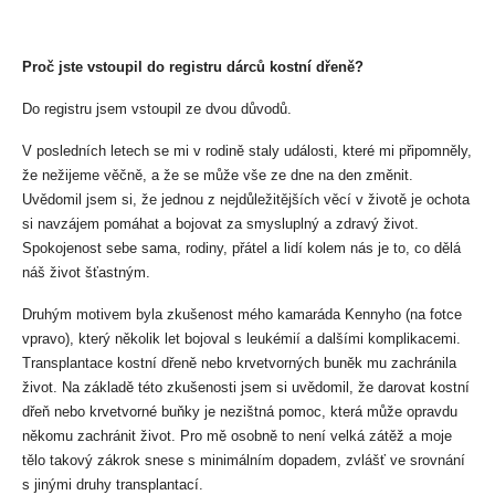
Proč jste vstoupil do registru dárců kostní dřeně?
Do registru jsem vstoupil ze dvou důvodů.
V posledních letech se mi v rodině staly události, které mi připomněly, 
že nežijeme věčně, a že se může vše ze dne na den změnit. 
Uvědomil jsem si, že jednou z nejdůležitějších věcí v životě je ochota 
si navzájem pomáhat a bojovat za smysluplný a zdravý život. 
Spokojenost sebe sama, rodiny, přátel a lidí kolem nás je to, co dělá 
náš život šťastným.
Druhým motivem byla zkušenost mého kamaráda Kennyho (na fotce 
vpravo), který několik let bojoval s leukémií a dalšími komplikacemi. 
Transplantace kostní dřeně nebo krvetvorných buněk mu zachránila 
život. Na základě této zkušenosti jsem si uvědomil, že darovat kostní 
dřeň nebo krvetvorné buňky je nezištná pomoc, která může opravdu 
někomu zachránit život. Pro mě osobně to není velká zátěž a moje 
tělo takový zákrok snese s minimálním dopadem, zvlášť ve srovnání 
s jinými druhy transplantací.