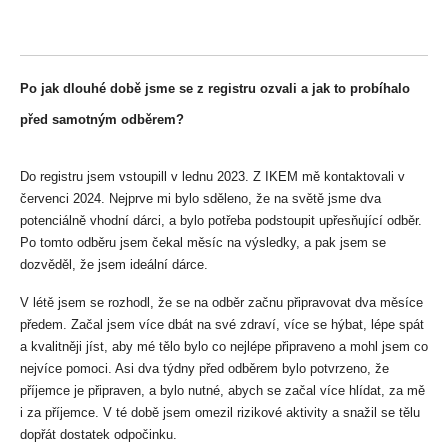
Po jak dlouhé době jsme se z registru ozvali a jak to probíhalo 
před samotným odběrem?
Do registru jsem vstoupill v lednu 2023. Z IKEM mě kontaktovali v 
červenci 2024. Nejprve mi bylo sděleno, že na světě jsme dva 
potenciálně vhodní dárci, a bylo potřeba podstoupit upřesňující odběr. 
Po tomto odběru jsem čekal měsíc na výsledky, a pak jsem se 
dozvěděl, že jsem ideální dárce.
V létě jsem se rozhodl, že se na odběr začnu připravovat dva měsíce 
předem. Začal jsem více dbát na své zdraví, více se hýbat, lépe spát 
a kvalitněji jíst, aby mé tělo bylo co nejlépe připraveno a mohl jsem co 
nejvíce pomoci. Asi dva týdny před odběrem bylo potvrzeno, že 
příjemce je připraven, a bylo nutné, abych se začal více hlídat, za mě 
i za příjemce. V té době jsem omezil rizikové aktivity a snažil se tělu 
dopřát dostatek odpočinku.