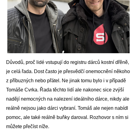
Důvodů, proč lidé vstupují do registru dárců kostní dřěně,
je celá řada. Dost často je přesvědčí onemocnění někoho
z příbuzných nebo přátel. Ne jinak tomu bylo i v případě
Tomáše Cvrka. Řada těchto lidí ale nakonec sice zvýší
nadějí nemocných na nalezení ideálního dárce, nikdy ale
reálně nejsou jako dárci vybraní. Tomáš ale nejen nabídl
pomoc, ale také reálně buňky daroval. Rozhovor s ním si
můžete přečíst níže.