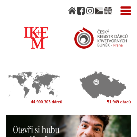
44.900.303 dárců
51.949 dárců