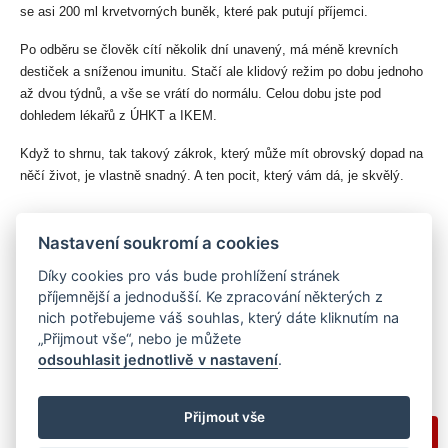
se asi 200 ml krvetvorných buněk, které pak putují příjemci.
Po odběru se člověk cítí několik dní unavený, má méně krevních 
destiček a sníženou imunitu. Stačí ale klidový režim po dobu jednoho 
až dvou týdnů, a vše se vrátí do normálu. Celou dobu jste pod 
dohledem lékařů z ÚHKT a IKEM.
Když to shrnu, tak takový zákrok, který může mít obrovský dopad na 
něčí život, je vlastně snadný. A ten pocit, který vám dá, je skvělý.
Nastavení soukromí a cookies
Díky cookies pro vás bude prohlížení stránek
Sdílejte na sociálních sítích
příjemnější a jednodušší. Ke zpracování některých z
Sdílet
Facebook
Twitter
Email
Messenger
Gmail
LinkedIn
WhatsApp
nich potřebujeme váš souhlas, který dáte kliknutím na
„Přijmout vše“, nebo je můžete
odsouhlasit jednotlivě v nastavení
.
Přijmout vše
Zobrazit plnou verzi