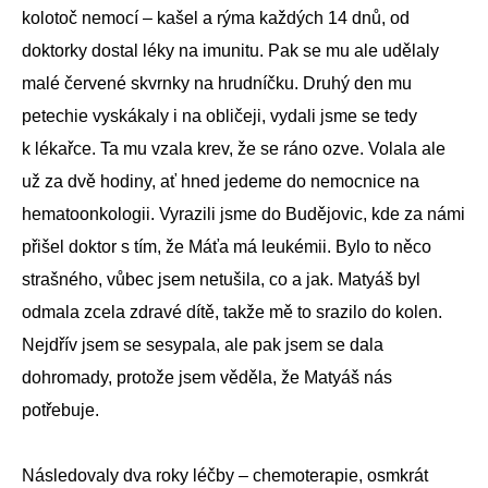
kolotoč nemocí – kašel a rýma každých 14 dnů, od
doktorky dostal léky na imunitu. Pak se mu ale udělaly
malé červené skvrnky na hrudníčku. Druhý den mu
petechie vyskákaly i na obličeji, vydali jsme se tedy
k lékařce. Ta mu vzala krev, že se ráno ozve. Volala ale
už za dvě hodiny, ať hned jedeme do nemocnice na
hematoonkologii. Vyrazili jsme do Budějovic, kde za námi
přišel doktor s tím, že Máťa má leukémii. Bylo to něco
strašného, vůbec jsem netušila, co a jak. Matyáš byl
odmala zcela zdravé dítě, takže mě to srazilo do kolen.
Nejdřív jsem se sesypala, ale pak jsem se dala
dohromady, protože jsem věděla, že Matyáš nás
potřebuje.
Následovaly dva roky léčby – chemoterapie, osmkrát