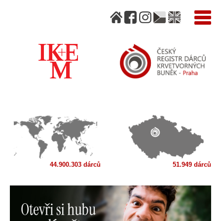
44.900.303 dárců
51.949 dárců