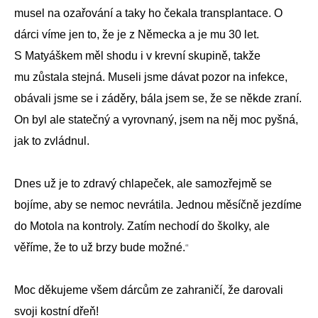
musel na ozařování a taky ho čekala transplantace. O
dárci víme jen to, že je z Německa a je mu 30 let.
S Matyáškem měl shodu i v krevní skupině, takže
mu zůstala stejná. Museli jsme dávat pozor na infekce,
obávali jsme se i záděry, bála jsem se, že se někde zraní.
On byl ale statečný a vyrovnaný, jsem na něj moc pyšná,
jak to zvládnul.
Dnes už je to zdravý chlapeček, ale samozřejmě se
bojíme, aby se nemoc nevrátila. Jednou měsíčně jezdíme
do Motola na kontroly. Zatím nechodí do školky, ale
věříme, že to už brzy bude možné.
“
Moc děkujeme všem dárcům ze zahraničí, že darovali
svoji kostní dřeň!