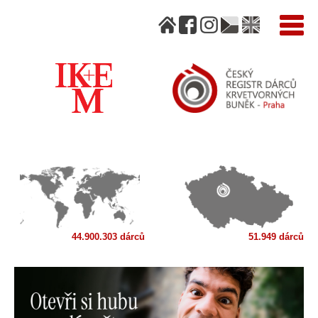
44.900.303 dárců
51.949 dárců