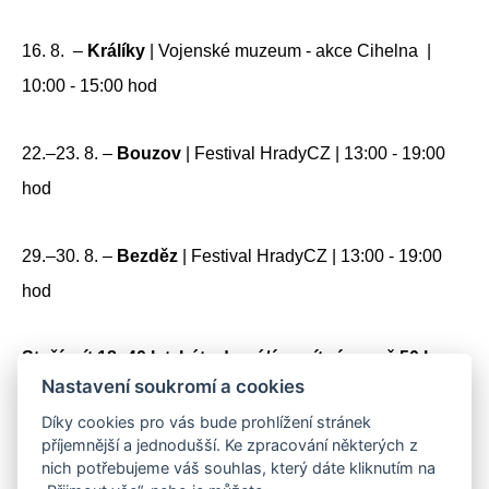
16. 8. –
Králíky
| Vojenské muzeum - akce Cihelna |
10:00 - 15:00 hod
22.–23. 8. –
Bouzov
| Festival HradyCZ | 13:00 - 19:00
hod
29.–30. 8. –
Bezděz
| Festival HradyCZ | 13:00 - 19:00
hod
Stačí mít 18–40 let, být zdravý/á a mít více než 50 kg.
Nastavení soukromí a cookies
Díky cookies pro vás bude prohlížení stránek
Sdílejte na sociálních sítích
příjemnější a jednodušší. Ke zpracování některých z
Sdílet
Facebook
Twitter
Email
Messenger
Gmail
LinkedIn
WhatsApp
nich potřebujeme váš souhlas, který dáte kliknutím na