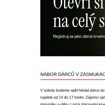
NÁBOR DÁRCŮ V ZÁSMUKÁ
V sobotu budeme opět hledat dárce do 
najdete od 14 do 17 hodin. Zájemci spl
dotazníku a stěru z úst k dárcovství kr