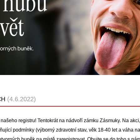
CH
(4.6.2022)
našeho registru! Tentokrát na nádvoří zámku Zásmuky. Na akci,
ňující podmínky (výborný zdravotní stav, věk 18-40 let a váha 
vetvorných buněk na místě zaregistrovat. Obujte se do toho s nám