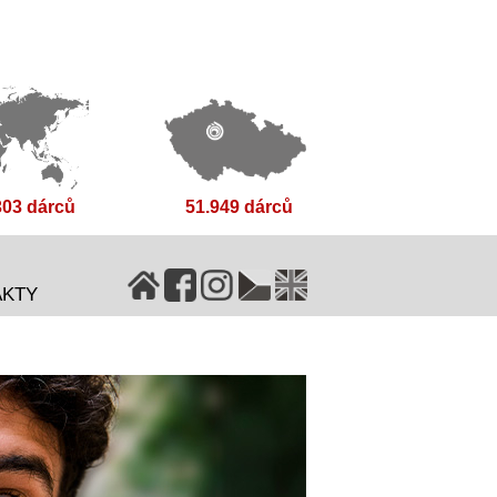
303 dárců
51.949 dárců
AKTY