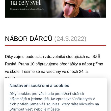
NÁBOR DÁRCŮ
(24.3.2022)
Díky zájmu budoucích zdravotníků studujících na SZŠ
Ruská, Praha 10 připravujeme přednášky a nábor přímo
ve škole. Těšíme se na všechny ve dnech 24. a
31. března.
Nastavení soukromí a cookies
Díky cookies pro vás bude prohlížení stránek
Sdílejte na sociálních sítích
příjemnější a jednodušší. Ke zpracování některých z
Sdílet
Facebook
Twitter
Email
Messenger
Gmail
LinkedIn
WhatsApp
nich potřebujeme váš souhlas, který dáte kliknutím na
„Přijmout vše“, nebo je můžete