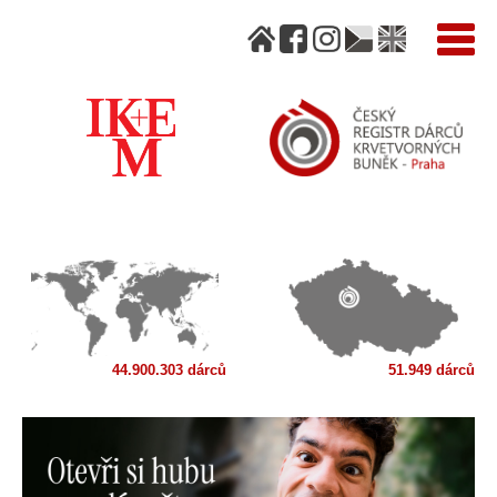
44.900.303 dárců
51.949 dárců