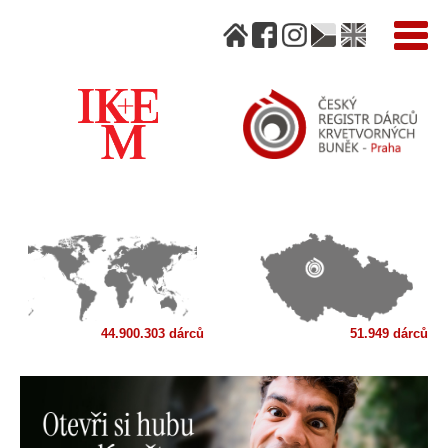
44.900.303 dárců
51.949 dárců