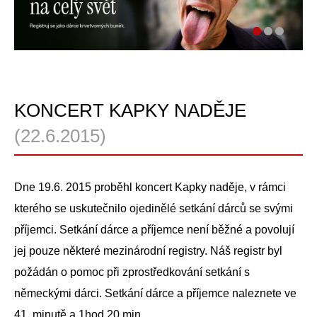
KONCERT KAPKY NADĚJE
(22.6.2015)
Dne 19.6. 2015 proběhl koncert Kapky naděje, v rámci
kterého se uskutečnilo ojedinělé setkání dárců se svými
příjemci. Setkání dárce a příjemce není běžné a povolují
jej pouze některé mezinárodní registry. Náš registr byl
požádán o pomoc při zprostředkování setkání s
německými dárci. Setkání dárce a příjemce naleznete ve
41. minutě a 1hod 20 min.