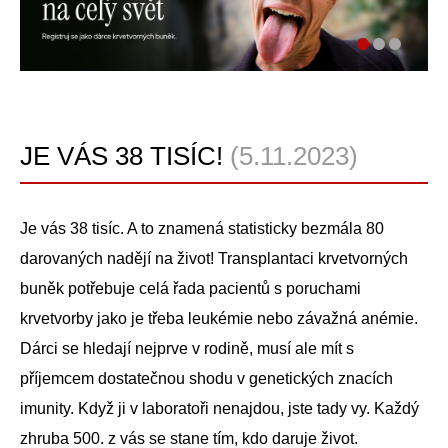
JE VÁS 38 TISÍC!
(5.11.2023)
Je vás 38 tisíc. A to znamená statisticky bezmála 80
darovaných nadějí na život! Transplantaci krvetvorných
buněk potřebuje celá řada pacientů s poruchami
krvetvorby jako je třeba leukémie nebo závažná anémie.
Dárci se hledají nejprve v rodině, musí ale mít s
příjemcem dostatečnou shodu v genetických znacích
imunity. Když ji v laboratoři nenajdou, jste tady vy. Každý
zhruba 500. z vás se stane tím, kdo daruje život.