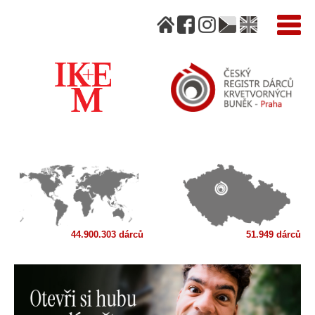
44.900.303 dárců
51.949 dárců