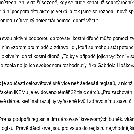
 místech. Ani v další sezoně, kdy se bude konat už sedmý roční
ální podpora této akce je velká, a tak jsme se rozhodli nově s
 ohledu cítí velký potenciál pomoci dobré věci.“
svou aktivní podporou dárcovství kostní dřeně může pomoci zvý
eálním vzorem pro mladé a zdravé lidi, kteří se mohou stát pote
i aktivními dárci kostní dřeně. „To by v případě jejich vytížení 
je zcela na jejich svobodném rozhodnutí,“ říká Gabriela Hošková
je součástí celosvětové sítě více než šedesáti registrů, v nich
ažském IKEMu je evidováno téměř 22 tisíc dárců. „Pro zachování
nové dárce, kteří nahrazují ty vyřazené kvůli zdravotnímu stavu č
aha podpořit registr, a tím dárcovství krvetvorných buněk, vítá
logiku. Právě dárci krve jsou pro vstup do registru nejvhodnějš