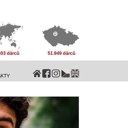
303 dárců
51.949 dárců
AKTY