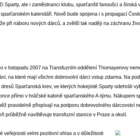
áči Sparty, ale i zaměstnanci klubu, sparťanští fanoušci a široká
 sparťanském kalendáři. Nově bude spojena i s propagací Česk
 při náboru nových dárců, a zvětší tak naději na záchranu živo
o v listopadu 2007 na Transfuzním oddělení Thomayerovy nemoc
í, na které mají všichni dobrovolní dárci vstup zdarma. Na podp
h dresů Sparťanská krev, ve kterých hokejisté Sparty odehráli v
once přímo v hráčské kabině sparťanského A-týmu. Nákupem spe
ž pravidelně přispívají na podporu dobrovolného dárcovství nej
průběžně navštěvuje transfuzní stanice v Praze a okolí.
veřejnosti velmi pozitivní ohlas a v důležitosti