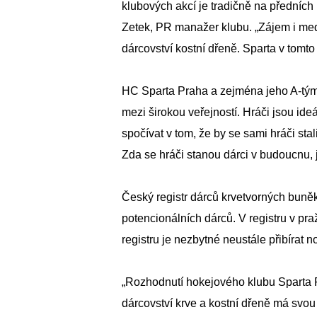
klubových akcí je tradičně na předních
Zetek, PR manažer klubu. „Zájem i medi
dárcovství kostní dřeně. Sparta v tomto
HC Sparta Praha a zejména jeho A-tým 
mezi širokou veřejností. Hráči jsou id
spočívat v tom, že by se sami hráči stal
Zda se hráči stanou dárci v budoucnu, 
Český registr dárců krvetvorných buněk 
potencionálních dárců. V registru v pr
registru je nezbytné neustále přibírat 
„Rozhodnutí hokejového klubu Sparta Pr
dárcovství krve a kostní dřeně má svou 