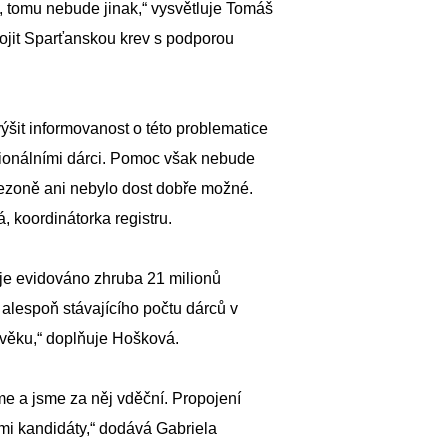
k, tomu nebude jinak,“ vysvětluje Tomáš
pojit Sparťanskou krev s podporou
šit informovanost o této problematice
ncionálními dárci. Pomoc však nebude
v sezoně ani nebylo dost dobře možné.
, koordinátorka registru.
ž je evidováno zhruba 21 milionů
 alespoň stávajícího počtu dárců v
i věku,“ doplňuje Hošková.
me a jsme za něj vděční. Propojení
ími kandidáty,“ dodává Gabriela