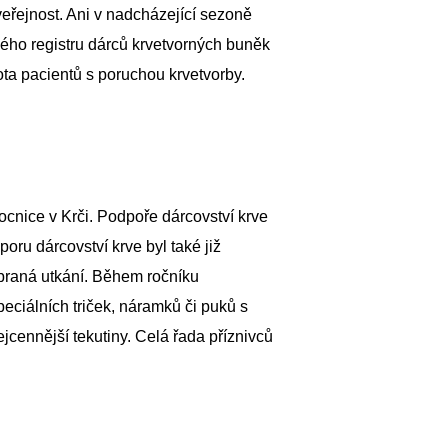
 veřejnost. Ani v nadcházející sezoně
ého registru dárců krvetvorných buněk
ta pacientů s poruchou krvetvorby.
nice v Krči. Podpoře dárcovství krve
oru dárcovství krve byl také již
ybraná utkání. Během ročníku
ciálních triček, náramků či puků s
cennější tekutiny. Celá řada příznivců