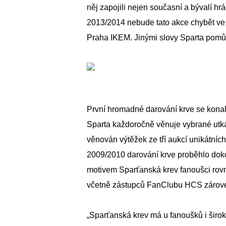
něj zapojili nejen současní a bývalí hr
2013/2014 nebude tato akce chybět ve
Praha IKEM. Jinými slovy Sparta pomůže
První hromadné darování krve se konal
Sparta každoročně věnuje vybrané utkán
věnován výtěžek ze tří aukcí unikátníc
2009/2010 darování krve proběhlo dok
motivem Sparťanská krev fanoušci rovně
včetně zástupců FanClubu HCS zároveň 
„Sparťanská krev má u fanoušků i široké 