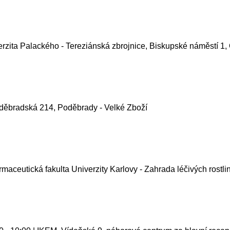
iverzita Palackého - Tereziánská zbrojnice, Biskupské náměstí 1
Poděbradská 214, Poděbrady - Velké Zboží
armaceutická fakulta Univerzity Karlovy - Zahrada léčivých rostli