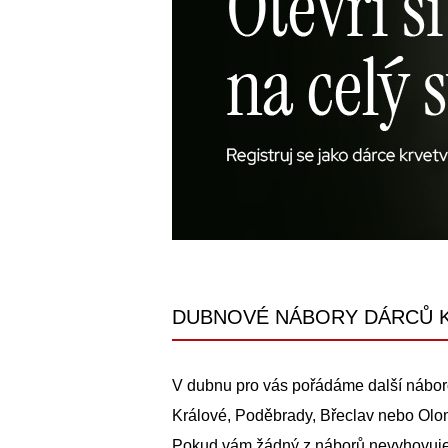
DUBNOVÉ NÁBORY DÁRCŮ 
V dubnu pro vás pořádáme další nábor
Králové, Poděbrady, Břeclav nebo Olo
Pokud vám žádný z náborů nevyhovuje,