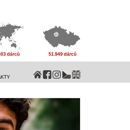
303 dárců
51.949 dárců
AKTY