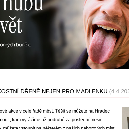
KOSTNÍ DŘENĚ NEJEN PRO MADLENKU
(4.4.20
ové akce v celé řadě měst. Těšit se můžete na Hradec
mouc, kam vyrážíme už podruhé za poslední měsíc.
 můžete vstoupit na některém z našich náborových míst