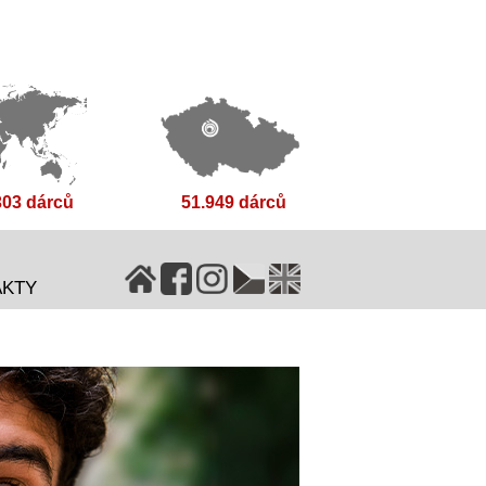
303 dárců
51.949 dárců
AKTY