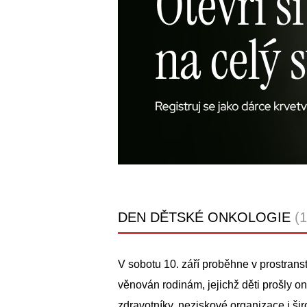
DEN DĚTSKÉ ONKOLOGIE
(
V sobotu 10. září proběhne v prostrans
věnován rodinám, jejichž děti prošly onk
zdravotníky, neziskové organizace i ši