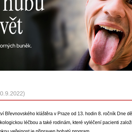
10.9.2022)
tví Břevnovského kláštěra v Praze od 13. hodin 8. ročník Dne dě
ologickou léčbou a také rodinám, které vyléčení pacienti založili
rokou veřejnost je připraven bohatý program.