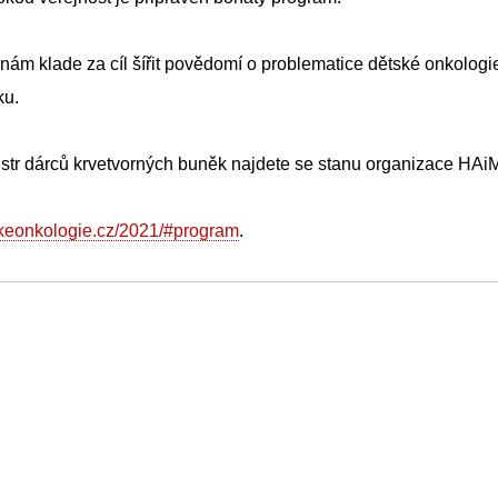
inám klade za cíl šířit povědomí o problematice dětské onkologie
ku.
str dárců krvetvorných buněk najdete se stanu organizace HAi
skeonkologie.cz/2021/#program
.