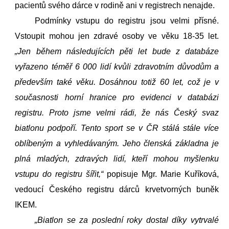
pacientů svého dárce v rodině ani v registrech nenajde.
Podmínky vstupu do registru jsou velmi přísné.
Vstoupit mohou jen zdravé osoby ve věku 18-35 let.
„Jen během následujících pěti let bude z databáze
vyřazeno téměř 6 000 lidí kvůli zdravotním důvodům a
především také věku. Dosáhnou totiž 60 let, což je v
současnosti horní hranice pro evidenci v databázi
registru. Proto jsme velmi rádi, že nás Český svaz
biatlonu podpoří. Tento sport se v ČR stálá stále více
oblíbeným a vyhledávaným. Jeho členská základna je
plná mladých, zdravých lidí, kteří mohou myšlenku
vstupu do registru šířit,“
popisuje Mgr. Marie Kuříková,
vedoucí Českého registru dárců krvetvorných buněk
IKEM.
„Biatlon se za poslední roky dostal díky vytrvalé