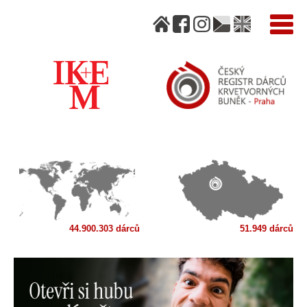
44.900.303 dárců
51.949 dárců