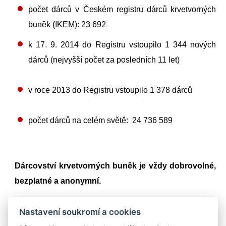
počet dárců v Českém registru dárců krvetvorných
buněk (IKEM):
23 692
k 17. 9. 2014 do Registru vstoupilo 1 344 nových
dárců (nejvyšší počet za posledních 11 let)
v roce 2013 do Registru vstoupilo 1 378 dárců
počet dárců na celém světě:
24 736 589
Dárcovství krvetvorných buněk je vždy dobrovolné,
bezplatné a anonymní.
Nastavení soukromí a cookies
WWW.DARUJZIVOT.CZ