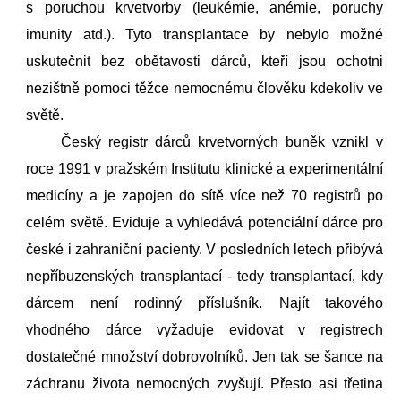
s poruchou krvetvorby (leukémie, anémie, poruchy
imunity atd.). Tyto transplantace by nebylo možné
uskutečnit bez obětavosti dárců, kteří jsou ochotni
nezištně pomoci těžce nemocnému člověku kdekoliv ve
světě.
Český registr dárců krvetvorných buněk vznikl v
roce 1991 v pražském Institutu klinické a experimentální
medicíny a je zapojen do sítě více než 70 registrů po
celém světě. Eviduje a vyhledává potenciální dárce pro
české i zahraniční pacienty. V posledních letech přibývá
nepříbuzenských transplantací - tedy transplantací, kdy
dárcem není rodinný příslušník.
Najít takového
vhodného dárce vyžaduje evidovat v registrech
dostatečné množství dobrovolníků. Jen tak se šance na
záchranu života nemocných zvyšují. Přesto asi třetina