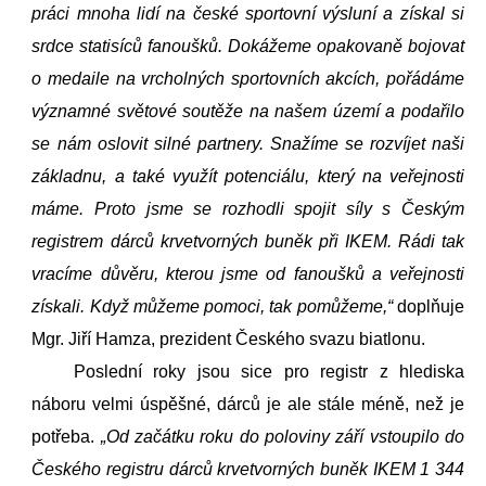
práci mnoha lidí na české sportovní výsluní a získal si
srdce statisíců fanoušků. Dokážeme opakovaně bojovat
o medaile na vrcholných sportovních akcích, pořádáme
významné světové soutěže na našem území a podařilo
se nám oslovit silné partnery. Snažíme se rozvíjet naši
základnu, a také využít potenciálu, který na veřejnosti
máme. Proto jsme se rozhodli spojit síly s Českým
registrem dárců krvetvorných buněk při IKEM. Rádi tak
vracíme důvěru, kterou jsme od fanoušků a veřejnosti
získali. Když můžeme pomoci, tak pomůžeme,“
doplňuje
Mgr. Jiří Hamza, prezident Českého svazu biatlonu.
Poslední roky jsou sice pro registr z hlediska
náboru velmi úspěšné, dárců je ale stále méně, než je
potřeba.
„
Od začátku roku do poloviny září vstoupilo do
Českého registru dárců krvetvorných buněk IKEM 1 344