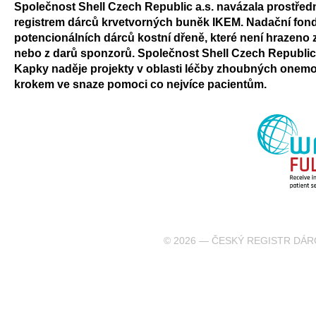
Společnost Shell Czech Republic a.s. navázala prostře
registrem dárců krvetvorných buněk IKEM. Nadační fond
potencionálních dárců kostní dřeně, které není hrazeno 
nebo z darů sponzorů. Společnost Shell Czech Republi
Kapky naděje projekty v oblasti léčby zhoubných onemoc
krokem ve snaze pomoci co nejvíce pacientům.
© 2026 — ČESKÝ REGISTR DÁR