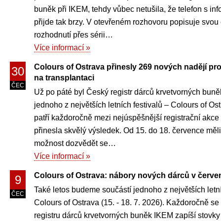
buněk při IKEM, tehdy vůbec netušila, že telefon s in
přijde tak brzy. V otevřeném rozhovoru popisuje svou
rozhodnutí přes sérii…
Více informací »
Colours of Ostrava přinesly 269 nových nadějí pro
30
na transplantaci
ČEC
Už po páté byl Český registr dárců krvetvorných bun
jednoho z největších letních festivalů – Colours of Os
patří každoročně mezi nejúspěšnější registrační akce r
přinesla skvělý výsledek. Od 15. do 18. července měli
možnost dozvědět se…
Více informací »
Colours of Ostrava: nábory nových dárců v červe
9
Také letos budeme součástí jednoho z největších letní
ČEC
Colours of Ostrava (15. - 18. 7. 2026). Každoročně s
registru dárců krvetvorných buněk IKEM zapíší stovk